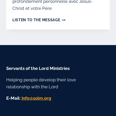
profondément personnelle avec Jésus-
Christ et votre Père
BOOK-
LISTEN TO THE MESSAGE
MSHMV-
RUSSE
Servants of the Lord Ministries
Helping people develop their love
relationship with the Lord
E-Mail:
gro.mlos@ofni