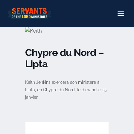
Aller
au
contenu
Chypre du Nord –
Lipta
Keith Jenkins exercera son ministère à
Lipta, en Chypre du Nord, le dimanche 25
janvier.