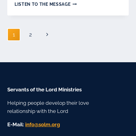
BOOK-
LISTEN TO THE MESSAGE
WUTIRO-
3-
GER
Navigation
Page
1
2
de
suivante
page
Servants of the Lord Ministries
Helping people develop their love
relationship with the Lord
E-Mail:
gro.mlos@ofni