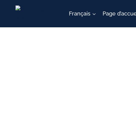
Aller
au
Français
Page d’accue
contenu