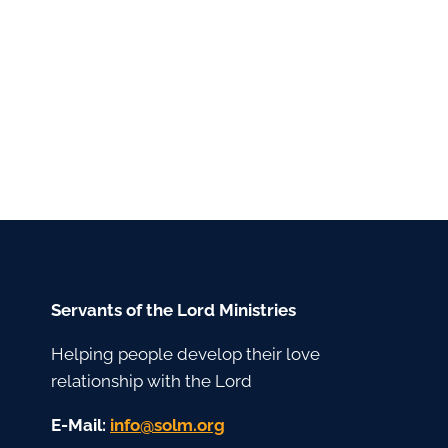
Servants of the Lord Ministries
Helping people develop their love
relationship with the Lord
E-Mail:
gro.mlos@ofni