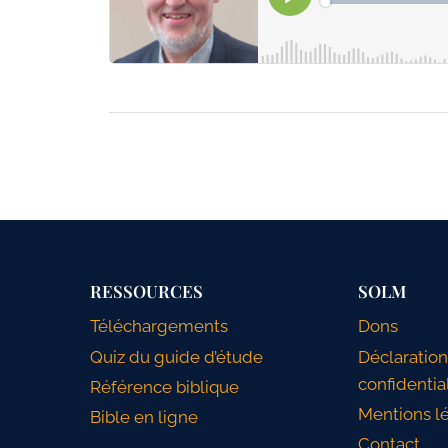
RESSOURCES
SOLM
Téléchargements
Dons
Quiz du guide d’étude
Déclaratio
confidentia
Référence biblique
Mentions l
Bible en ligne
Contact