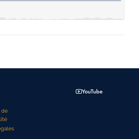
YouTube
n de
lité
égales