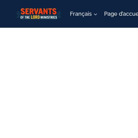
Aller
au
Français
Page d’accue
contenu