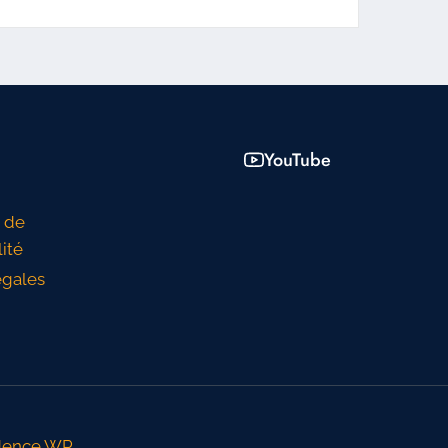
YouTube
n de
lité
égales
dence WP