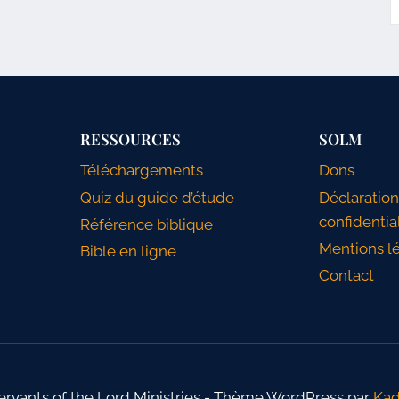
RESSOURCES
SOLM
Téléchargements
Dons
Quiz du guide d’étude
Déclaratio
confidentia
Référence biblique
Mentions l
Bible en ligne
Contact
ervants of the Lord Ministries - Thème WordPress par
Ka