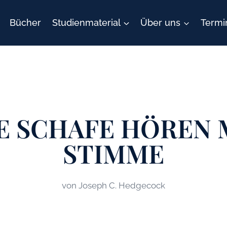
Bücher
Studienmaterial
Über uns
Termi
E SCHAFE HÖREN 
STIMME
von Joseph C. Hedgecock