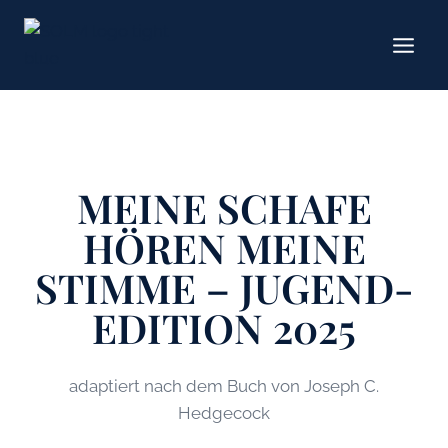
Zum
Inhalt
springen
MEINE SCHAFE
HÖREN MEINE
STIMME – JUGEND-
EDITION 2025
adaptiert nach dem Buch von Joseph C.
Hedgecock