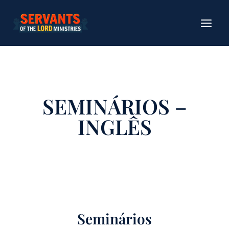
Pular
para
o
conteúdo
SEMINÁRIOS –
INGLÊS
Seminários