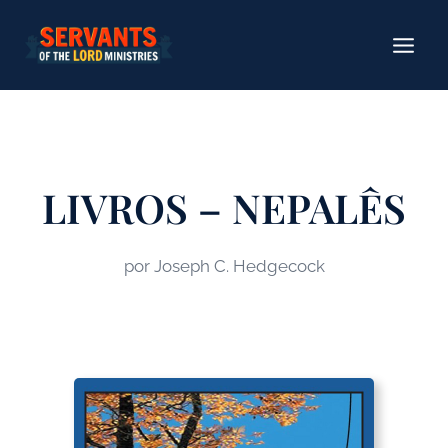
Pular
para
o
conteúdo
LIVROS – NEPALÊS
por Joseph C. Hedgecock