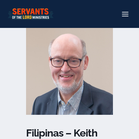
Pular
para
o
conteúdo
Filipinas – Keith