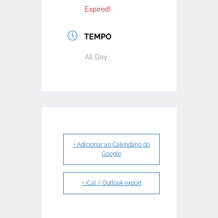
Expired!
TEMPO
All Day
+ Adicionar ao Calendário do
Google
+ iCal / Outlook export