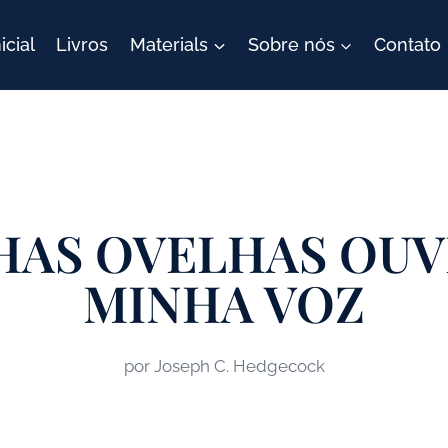
icial
Livros
Materials
Sobre nós
Contato
HAS OVELHAS OUV
MINHA VOZ
por Joseph C. Hedgecock