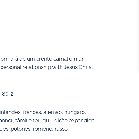
nsformará de um crente carnal em um
 personal relationship with Jesus Christ
5-80-2
finlandês, francês, alemão, húngaro,
panhol, tâmil e telugu. Edição expandida
dês, polonês, romeno, russo