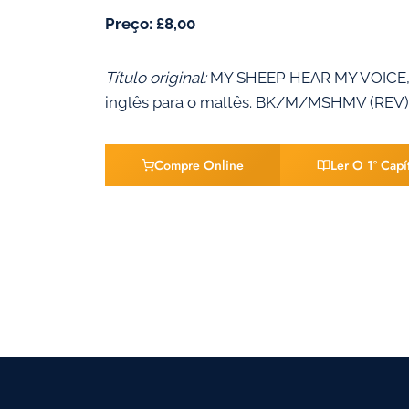
Preço: £8,00
Título original:
MY SHEEP HEAR MY VOICE, d
inglês para o maltês. BK/M/MSHMV (REV)
Compre Online
Ler O 1º Capí