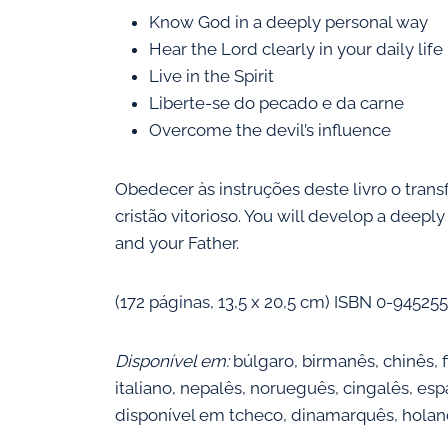
Know God in a deeply personal way
Hear the Lord clearly in your daily life
Live in the Spirit
Liberte-se do pecado e da carne
Overcome the devil’s influence
Obedecer às instruções deste livro o tra
cristão vitorioso. You will develop a deeply
and your Father.
(172 páginas, 13,5 x 20,5 cm) ISBN 0-94525
Disponível em:
búlgaro, birmanês, chinês, 
italiano, nepalês, norueguês, cingalês, es
disponível em tcheco, dinamarquês, holan