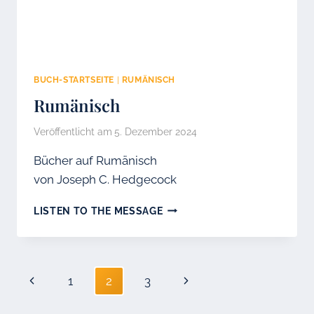
BUCH-STARTSEITE
|
RUMÄNISCH
Rumänisch
Veröffentlicht am
5. Dezember 2024
Bücher auf Rumänisch
von Joseph C. Hedgecock
RUMÄNISCH
LISTEN TO THE MESSAGE
Seitennavigation
Vorherige
Nächste
1
2
3
Seite
Seite